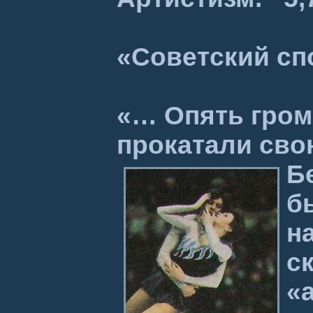
«Советский сп
«… Опять громо
прокатали сво
Б
б
н
с
«