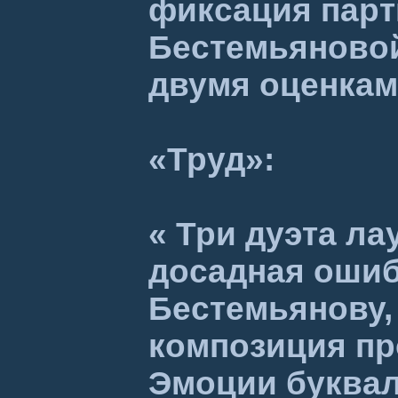
фиксация парт
Бестемьяновой
двумя оценками
«Труд»:
« Три дуэта л
досадная ошиб
Бестемьянову, 
композиция пр
Эмоции буквал