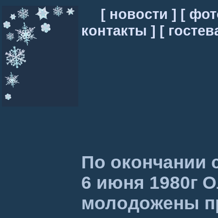
[ новости ]
[ фот
контакты ]
[ гостев
По окончании 
6 июня 1980г 
молодожены пр