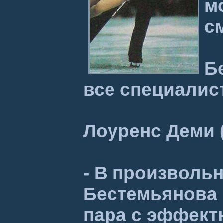
м
с
Б
все специалис
Лоуренс Деми 
- В произволь
Бестемьянова 
пара с эффект