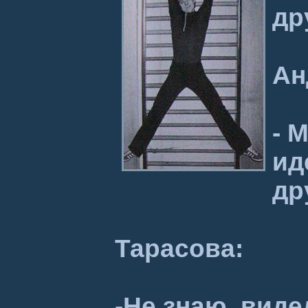
др
Ан
- 
ид
др
Тарасова:
-Не знаю, виде