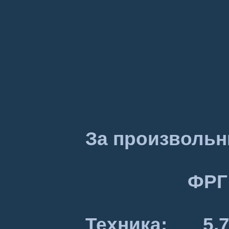
За произвольн
ФРГ США Вен
Техника: 5