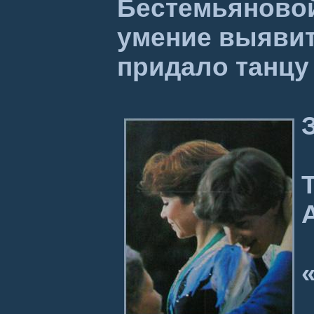
Бестемьяновой
умение выявит
придало танцу 