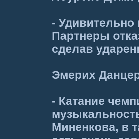
- Удивительно
Партнеры отка
сделав ударени
Эмерих Данцер
- Катание чемп
музыкальность
Миненкова, в 