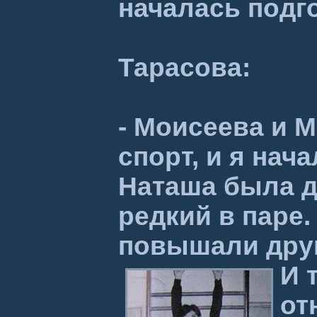
началась подго
Тарасова:
- Моисеева и 
спорт, и я нач
Наташа была д
редкий в паре
повышали друг 
И 
от